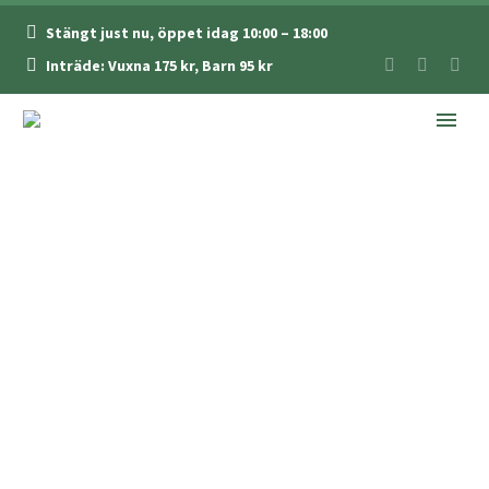
Stängt just nu, öppet idag 10:00 – 18:00
Inträde: Vuxna 175 kr, Barn 95 kr
GUIDADE TURER FÖR SKOLKLASSER
Guidade turer på
Skansen-Akvariet för skol-
och fritidsklasser i alla
åldrar
Skansens zoologer erbjuder guidade turer på Skansen-
Akvariet för skol- och fritidsklasser i alla åldrar. Alla
zoologer har stor kunskap om djur och natur.
Vi kan erbjuda visningar på en mängd olika teman som