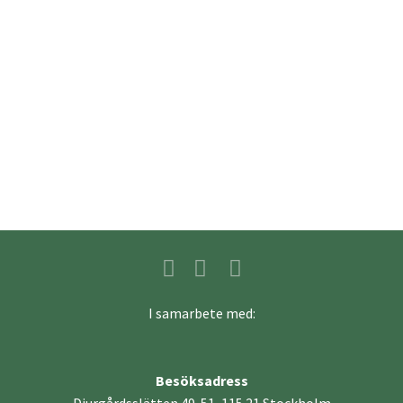
”Djurens evolution”, ”Biologisk mångfald” och ”Etologi på
Skansen-Akvariet.
Ni kan se Skansens visningar på deras hemsida
Skansens
skolprogram | Skansen.se
För bokning kontakta:
bokning@skansen.se
I samarbete med:
Besöksadress